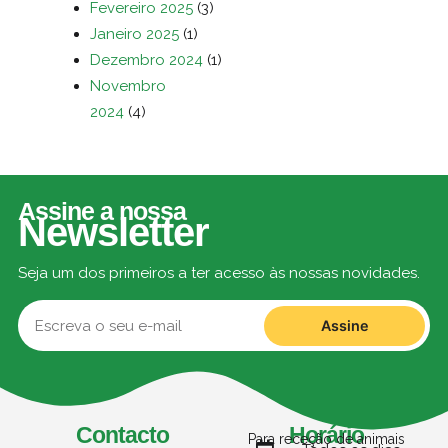
Fevereiro 2025
(3)
Janeiro 2025
(1)
Dezembro 2024
(1)
Novembro
2024
(4)
Assine a nossa
Newsletter
Seja um dos primeiros a ter acesso às nossas novidades.
Assine
Contacto
Horário
Para receção de animais