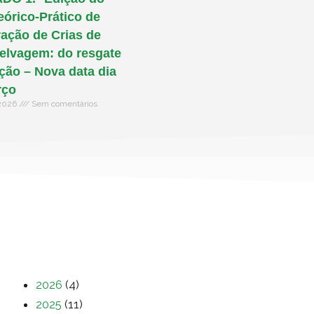
eórico-Prático de
ação de Crias de
elvagem: do resgate
ação – Nova data dia
rço
 2026
Sem comentários
2026
(4)
2025
(11)