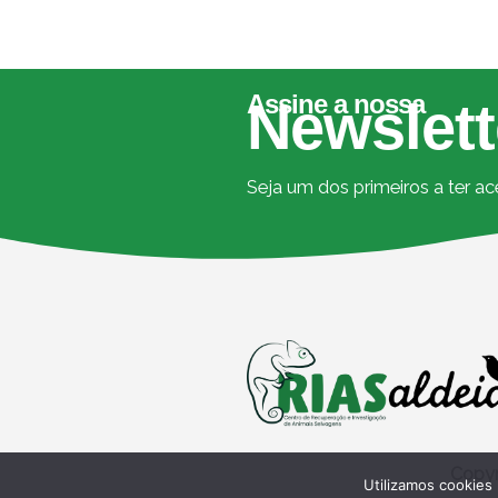
Assine a nossa
Newslett
Seja um dos primeiros a ter a
Copyr
Utilizamos cookies