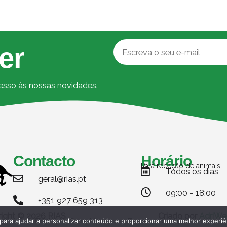
er
cesso às nossas novidades.
Contacto
Horário
Para receção de animais
Todos os dias
geral@rias.pt
09:00 - 18:00
+351 927 659 313
ight © 2026 RIAS
Criado por
AdriWe
Politica de Privacidade
Termos e condições
 para ajudar a personalizar conteúdo e proporcionar uma melhor experiê