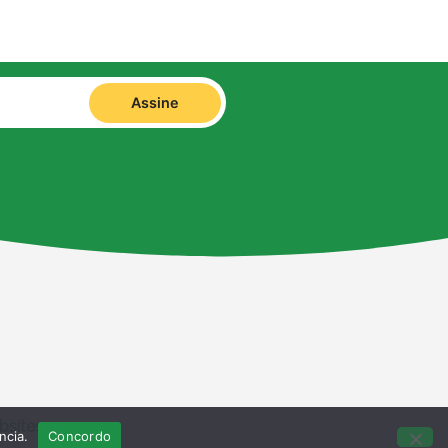
Assine
bsites
ncia.
Concordo