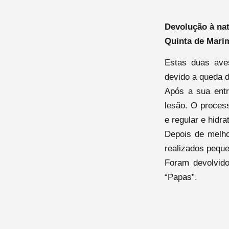
Devolução à nat
Quinta de Mari
Estas duas aves
devido a queda d
Após a sua entr
lesão. O proces
e regular e hidra
Depois de melho
realizados peque
Foram devolvido
“Papas”.