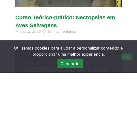
Curso Teórico-prático: Necropsias em
Aves Selvagens
Março 12, 2026
Sem comentários
Utilizamos cookies para ajudar a personalizar conteúdo e
proporcionar uma melhor experiência.
Concordo
DATA EXTRA – Curso Teórico-Prático de
Recuperação de Crias de Fauna
Selvagem: do resgate à libertação – 7 de
MARÇO