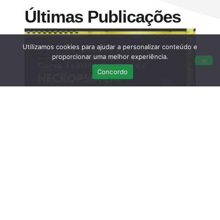
Últimas Publicações
Utilizamos cookies para ajudar a personalizar conteúdo e
proporcionar uma melhor experiência.
Concordo
Curso Teórico-prático: Necropsias em
Aves Selvagens
Março 12, 2026
Sem comentários