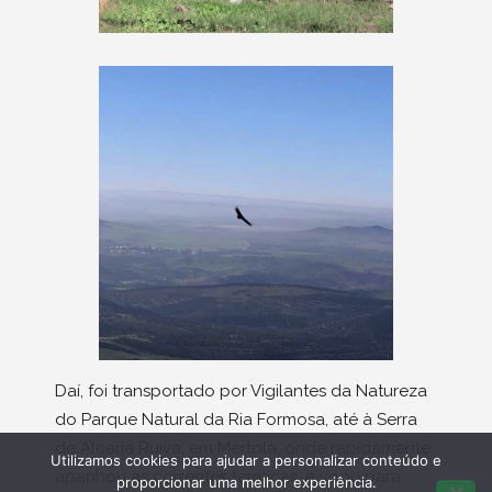
Daí, foi transportado por Vigilantes da Natureza
do Parque Natural da Ria Formosa, até à Serra
de Alcaria Ruiva, em Mértola, onde rapidamente
Utilizamos cookies para ajudar a personalizar conteúdo e
apanhou as correntes térmicas, e voou para
proporcionar uma melhor experiência.