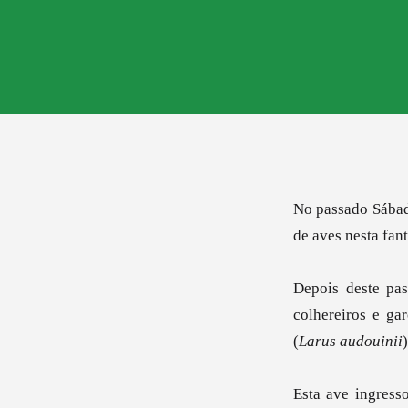
No passado Sába
de aves nesta fan
Depois deste pas
colhereiros e ga
(
Larus audouinii
Esta ave ingress