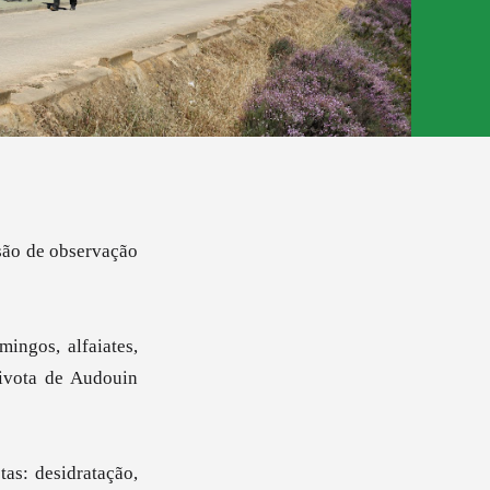
são de observação
ingos, alfaiates,
aivota de Audouin
as: desidratação,