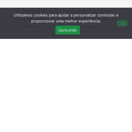
Apadrinhe um animal, e tenha a possibilidade de
Utilizamos cookies para ajudar a personalizar conteúdo e
assistir/participar no momento em que é devolvido à
proporcionar uma melhor experiência.
Natureza, sabendo que contribuiu para a sua
Concordo
recuperação!!
Saiba tudo ->
APADRINHAMENTOS
Últimas Publicações