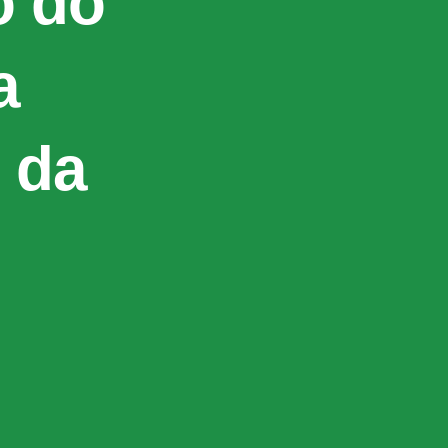
o do
a
 da