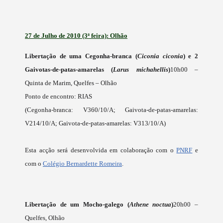
27 de Julho de 2010 (3ª feira): Olhão
Libertação de uma Cegonha-branca (
Ciconia ciconia
) e 2
Gaivotas-de-patas-amarelas (
Larus michahellis
)
10h00 –
Quinta de Marim, Quelfes – Olhão
Ponto de encontro: RIAS
(Cegonha-branca: V360/10/A;
Gaivota-de-patas-
amarelas:
V214/10/A;
Gaivota-de-patas-
amarelas: V313/10/A)
Esta acção será desenvolvida em colaboração com o
PNRF
e
com o
Colégio Bernardette Romeira
.
Libertação de um Mocho-galego (
Athene noctua
)
20h00 –
Quelfes, Olhão