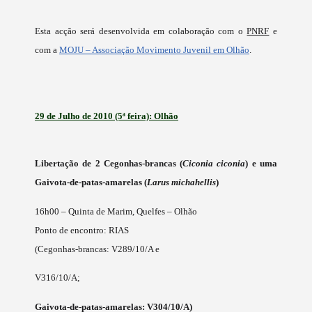
Esta acção será desenvolvida em colaboração com o
PNRF
e
com a
MOJU – Associação Movimento Juvenil em Olhão
.
29 de Julho de 2010 (5ª feira): Olhão
Libertação de 2 Cegonhas-brancas (
Ciconia ciconia
) e uma
Gaivota-de-patas-amarelas (
Larus michahellis
)
16h00 – Quinta de Marim, Quelfes – Olhão
Ponto de encontro: RIAS
(Cegonhas-brancas
:
V289/10/A e
V316/10/A;
Gaivota-de-patas-amarelas: V304/10/A
)