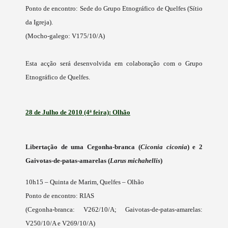
Ponto de encontro: Sede do Grupo Etnográfico de Quelfes (Sítio
da Igreja).
(Mocho-galego
: V175/10/A)
Esta acção será desenvolvida em colaboração com o Grupo
Etnográfico de Quelfes.
28 de Julho de 2010 (4ª feira): Olhão
Libertação de uma Cegonha-branca (
Ciconia ciconia
) e 2
Gaivotas-de-patas-amarelas (
Larus michahellis
)
10h15 – Quinta de Marim, Quelfes – Olhão
Ponto de encontro: RIAS
(Cegonha-branca
:
V262/10/A;
Ga
ivotas-de-patas-amarelas:
V250/10/A e
V269/10/A)