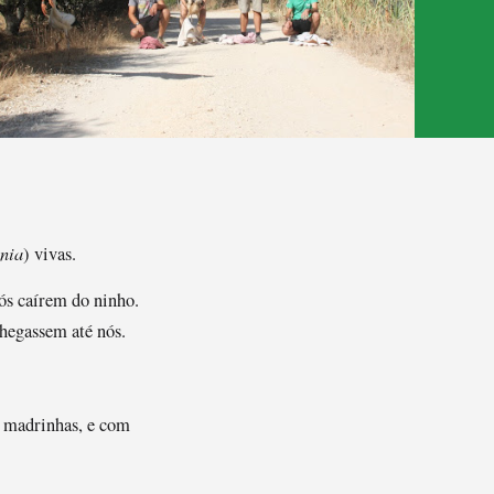
onia
) vivas.
ós caírem do ninho.
chegassem até nós.
e madrinhas, e com