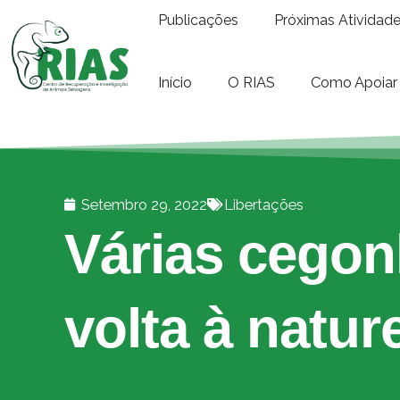
Publicações
Próximas Atividad
Início
O RIAS
Como Apoiar
Setembro 29, 2022
Libertações
Várias cegon
volta à natur