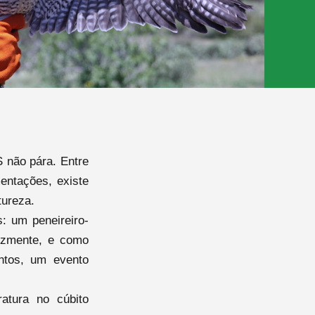
 não pára. Entre
entações, existe
tureza.
: um peneireiro-
lizmente, e como
ntos, um evento
atura no cúbito