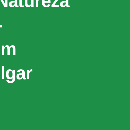
Natureza
-
um
lgar