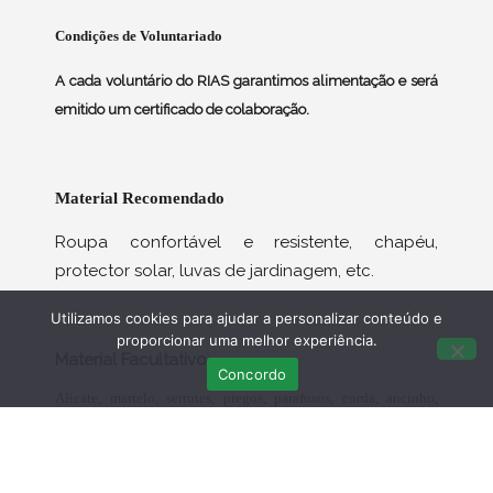
Condições de Voluntariado
A cada voluntário do RIAS garantimos alimentação e será
emitido um certificado de colaboração.
Material Recomendado
Roupa confortável e resistente, chapéu,
protector solar, luvas de jardinagem, etc.
Utilizamos cookies para ajudar a personalizar conteúdo e
proporcionar uma melhor experiência.
Material Facultativo
Concordo
Alicate, martelo, serrotes, pregos, parafusos, corda, ancinho,
enxadas, tesouras de poda, baldes, pincéis, etc.
Este material facultativo pode ser essencial para o trabalho de
todos os voluntários em simultâneo pelo que pedimos o seu
empréstimo para estes dias de trabalho.