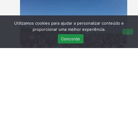
Utilizamos cookies para ajudar a personalizar conteúdo e
proporcionar uma melhor experiência.
Concordo
Locais de origem
– Olhão, Albufeira e Portimão
Causa de ingresso
– Doença
Sintomas
– Debilidade e diarreia, paralisia dos
membros
Tempo de recuperação
– 3 semanas