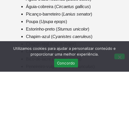
Águia-cobreira (
Circaetus gallicus
)
Picanço-barreteiro (
Lanius senator
)
Poupa (
Upupa epops
)
Estorinho-preto (
Sturnus unicolor
)
Chapim-azul (
Cyanistes caeruleus
)
Chapim-real (
Parus major
)
Utilizamos cookies para ajudar a personalizar conteúdo e
Chamariz (
Serinus serinus
)
proporcionar uma melhor experiência.
Bico-de-lacre (
Estrilda astrild
)
Concordo
Peneireiro-vulgar (
Falco tinnunculus
)
Andorinhão-preto (
Apus apus
)
Verdilhão (
Carduelis chloris
)
Andorinha-das-chaminés (
Hirundo rustica
)
Andorinha-dos-beirais (
Delichon urbicum
)
Andorinha-daurica (Cecropis daurica)
Guarda-rios (
Alcedo athis
)
Toutinegra-de-cabeça-preta (
Sylvia
melanocephala
)