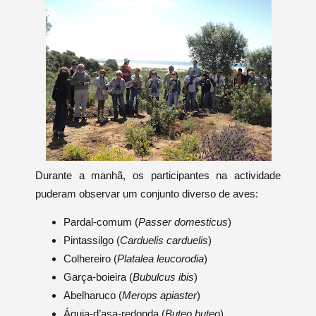
Durante a manhã, os participantes na actividade
puderam observar um conjunto diverso de aves:
Pardal-comum (
Passer domesticus
)
Pintassilgo (
Carduelis carduelis
)
Colhereiro (
Platalea leucorodia
)
Garça-boieira (
Bubulcus ibis
)
Abelharuco (
Merops apiaster
)
Águia-d’asa-redonda (
Buteo buteo
)