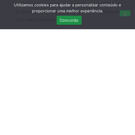
crescimento das penas necessárias ao voo. No final
Utilizamos cookies para ajudar a personalizar conteúdo e
proporcionar uma melhor experiência.
do processo foi sujeita a treinos de voo juntamente
com outras gaivotas.
Concordo