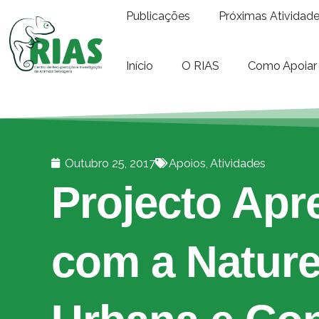
Publicações
Próximas Atividad
Início
O RIAS
Como Apoiar
Outubro 25, 2017
Apoios
,
Atividades
Projecto Apr
com a Naturez