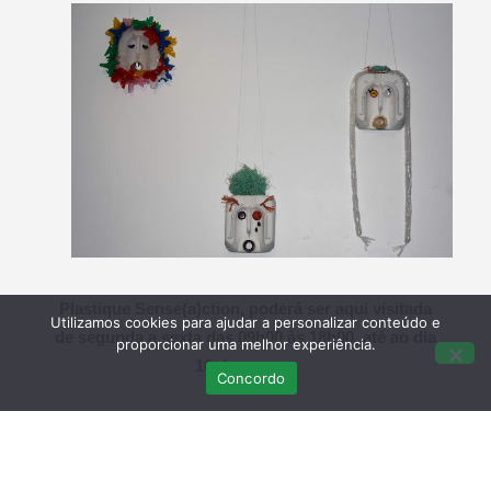
Plastique Sense(a)ction, poderá ser aqui visitada
Utilizamos cookies para ajudar a personalizar conteúdo e
de segunda a sexta das 09h00 às 18h00, até ao dia
proporcionar uma melhor experiência.
10 de março.
Concordo