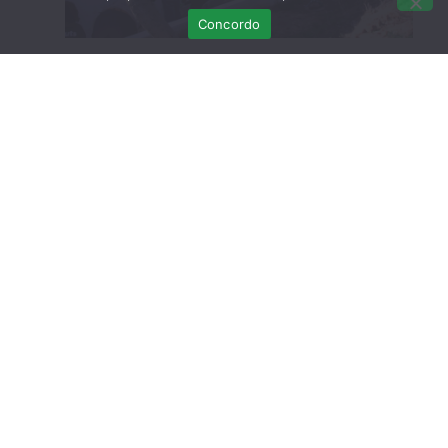
Concordo
No final de todo este trabalho, foram surpreendidos e
todos juntos devolveram à Natureza um guincho-
comum (
Chroicocephalus ridibundus
).