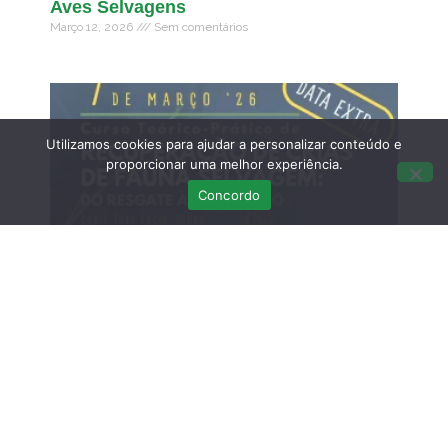
Aves Selvagens
Março 12, 2026
Sem comentários
Utilizamos cookies para ajudar a personalizar conteúdo e
proporcionar uma melhor experiência.
Concordo
DATA EXTRA – Curso Teórico-Prático de
Recuperação de Crias de Fauna
Selvagem: do resgate à libertação – 7 de
MARÇO
Fevereiro 21, 2026
Sem comentários