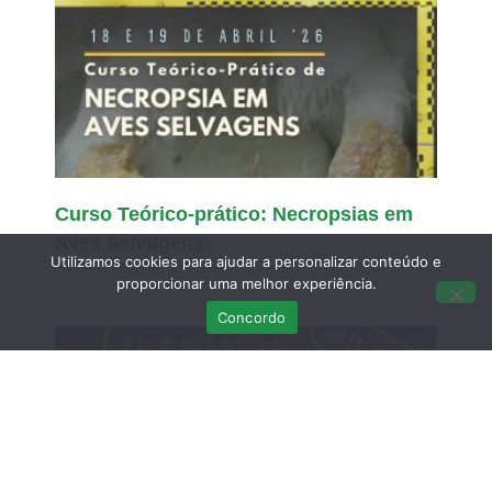
Curso Teórico-prático: Necropsias em
Aves Selvagens
Utilizamos cookies para ajudar a personalizar conteúdo e
Março 12, 2026
Sem comentários
proporcionar uma melhor experiência.
Concordo