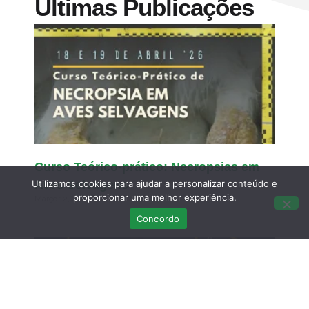
Últimas Publicações
Curso Teórico-prático: Necropsias em
Utilizamos cookies para ajudar a personalizar conteúdo e
Aves Selvagens
proporcionar uma melhor experiência.
Março 12, 2026
Sem comentários
Concordo