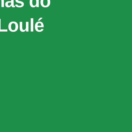
mas do
Loulé