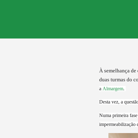
À semelhança de o
duas turmas do c
a
Almargem
.
Desta vez, a questã
Numa primeira fase 
impermeabilização d