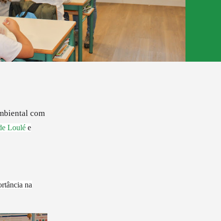
ambiental com
de Loulé
e
rtância na