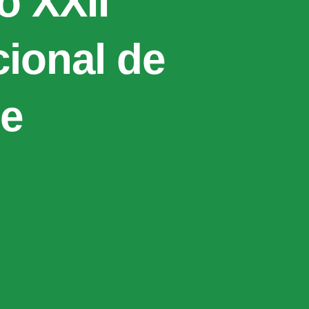
o XXII
ional de
de