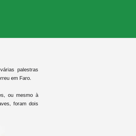
árias palestras
orreu em Faro.
ves, ou mesmo à
aves, foram dois