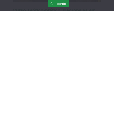
Concordo
Curso Teórico-prático: Necropsias em
Aves Selvagens
Março 12, 2026
Sem comentários
DATA EXTRA – Curso Teórico-Prático de
Recuperação de Crias de Fauna
Selvagem: do resgate à libertação – 7 de
MARÇO
Fevereiro 21, 2026
Sem comentários