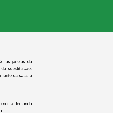
S, as janelas da
de substituição.
amento da sala, e
io nesta demanda
va.