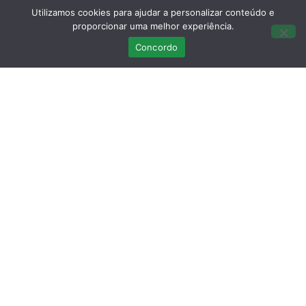
Utilizamos cookies para ajudar a personalizar conteúdo e
proporcionar uma melhor experiência.
Concordo
Últimas Publicações
Curso Teórico-prático: Necropsias em
Aves Selvagens
Março 12, 2026
Sem comentários