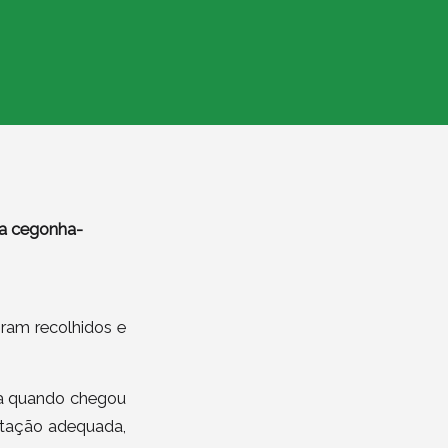
ma cegonha-
oram recolhidos e
da quando chegou
ntação adequada,