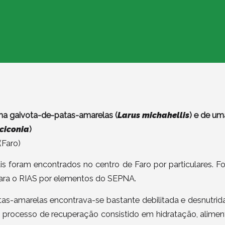
ma gaivota-de-patas-amarelas (
Larus michahellis
) e de u
 ciconia
)
(Faro)
is foram encontrados no centro de Faro por particulares. F
ra o RIAS por elementos do SEPNA.
tas-amarelas encontrava-se bastante debilitada e desnutri
o processo de recuperação consistido em hidratação, alime