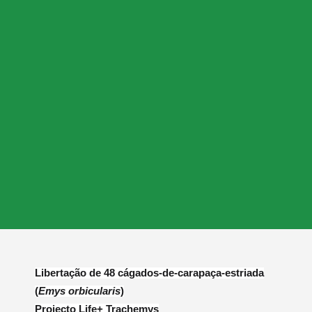
Libertação de 48 cágados-de-carapaça-estriada
(
Emys orbicularis
)
Projecto Life+ Trachemys