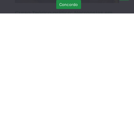
Concordo
Curso Teórico-prático: Necropsias em
Aves Selvagens
Março 12, 2026
Sem comentários
DATA EXTRA – Curso Teórico-Prático de
Recuperação de Crias de Fauna
Selvagem: do resgate à libertação – 7 de
MARÇO