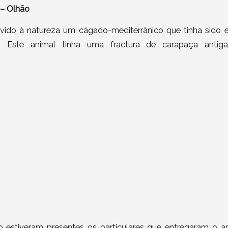
 – Olhão
vido à natureza um cágado-mediterrânico que tinha sido 
es. Este animal tinha uma fractura de carapaça anti
 estiveram presentes os particulares que entregaram o