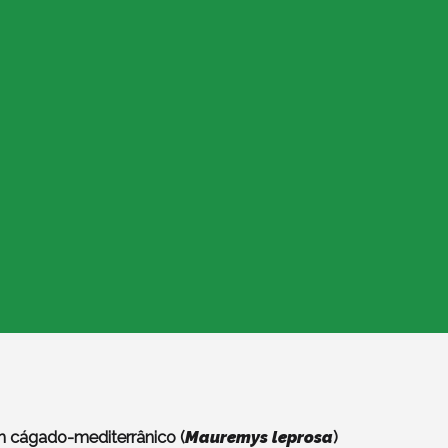
m cágado-mediterrânico (
Mauremys leprosa
)