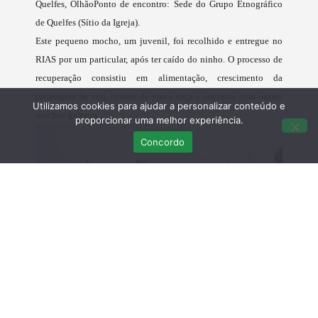
Quelfes, Olhão
Ponto de encontro: Sede do Grupo Etnográfico
de Quelfes (Sítio da Igreja).
Este pequeno mocho, um juvenil, foi recolhido e entregue no
RIAS por um particular, após ter caído do ninho. O processo de
recuperação consistiu em alimentação, crescimento da
plumagem de voo, treinos de voo e caça e contacto com outros
Utilizamos cookies para ajudar a personalizar conteúdo e
mochos-galegos.
proporcionar uma melhor experiência.
Concordo