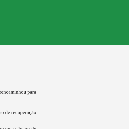
 reencaminhou para
sso de recuperação
ara uma câmara de