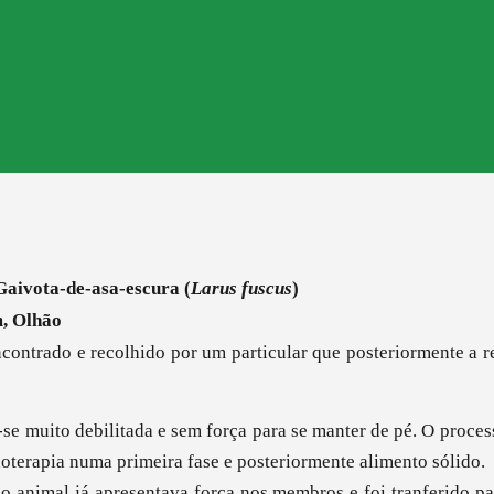
Gaivota-de-asa-escura (
Larus fuscus
)
, Olhão
ncontrado e recolhido por um particular que posteriormente a
se muito debilitada e sem força para se manter de pé. O proce
doterapia numa primeira fase e posteriormente alimento sólido.
 o animal já apresentava força nos membros e foi tranferido p