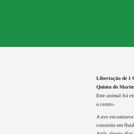
Libertação de 1 
Quinta do Marim
Este animal foi e
o centro.
A ave encontrava-
consistiu em flui
Após alguns dias