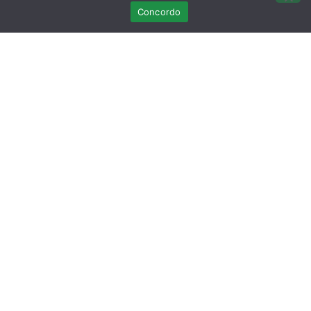
Concordo
Últimas Publicações
Curso Teórico-prático: Necropsias em
Aves Selvagens
Março 12, 2026
Sem comentários