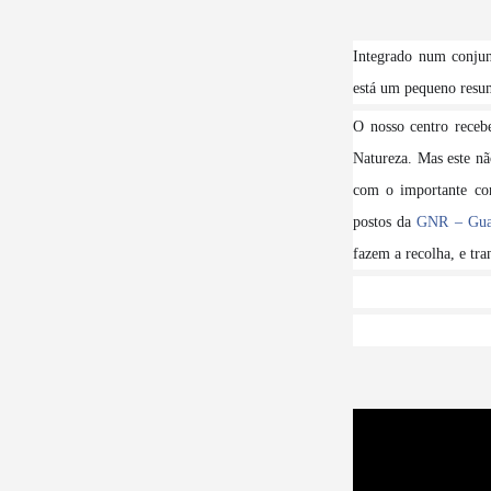
Integrado num conjun
está um pequeno resu
O nosso centro receb
Natureza. Mas este nã
com o importante con
postos da
GNR – Guar
fazem a recolha, e tra