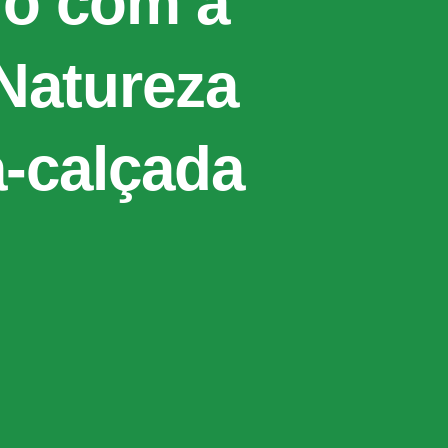
do com a
Natureza
-calçada