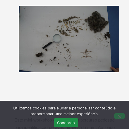
Utilizamos cookies para ajudar a personalizar conteúdo e
Mini-workshop de identificação auditiva de aves
proporcionar uma melhor experiência.
Este mini-workshop consistiu num percurso pedestre
Concordo
para identificação de aves através do som. Ao longo