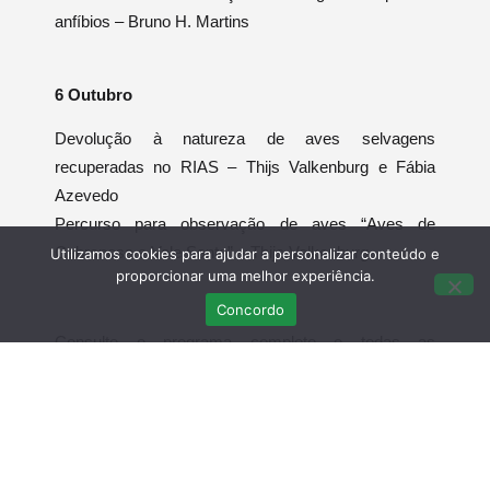
anfíbios – Bruno H. Martins
6 Outubro
Devolução à natureza de aves selvagens
recuperadas no RIAS – Thijs Valkenburg e Fábia
Azevedo
Percurso para observação de aves “Aves de
Cabranosa e Vale Santo” – Thijs Valkenburg
Utilizamos cookies para ajudar a personalizar conteúdo e
proporcionar uma melhor experiência.
Concordo
Consulte o programa completo e todas as
informações no site oficial do festival:
http://birdwatchingsagres.com/
.
Participe e divulgue esta iniciativa!!