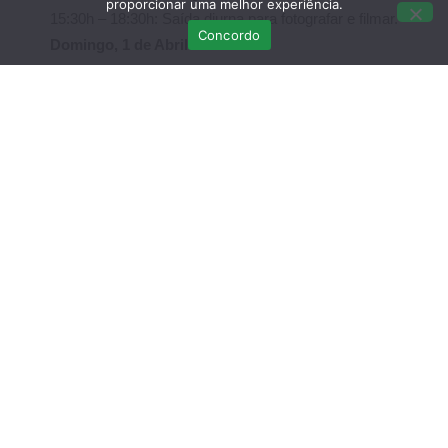
proporcionar uma melhor experiência.
15:30h – 18:30h: Saída diurna para fotografar e filmar.
Concordo
Domingo, 1 de Abril:
09h – 11h: Analise das imagens realizadas no dia
anterior;
11h – 11:30h: Pausa para café;
11:30h – 13h: Continuação da análise e
esclarecimentos de dúvidas;
13h – 14:30h: Pausa para Almoço;
14:30h – 18h: Saída diurna para fotografar e filmar;
18h: Encerramento do curso.
Todas as informações encontram-se
disponíveis no
site
da ALDEIA.
Inscreva-se já
aqui
!