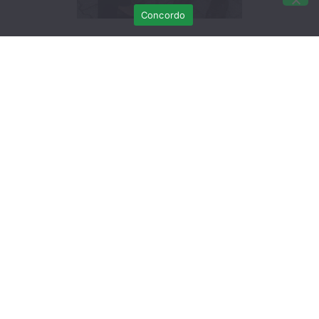
Concordo
Dois mochos-d’-orelhas ingressaram no RIAS vindos
de Vila Real de Santo António e Beja,
respectivamente. Um deles apresentava menor
mobilidade na asa esquerda, não tendo fractura. Foi
necessário realizar fisioterapia para que recuperasse
a mobilidade necessária ao voo. O outro era de
cativeiro ilegal e também não apresentava lesões
estando apenas um pouco sujo.
No final ambos foram submetidos a treinos de voo e
de caça. Foram devolvidos à natureza na Escola
Caldeira Alexandre em Vila Real de Santo António.