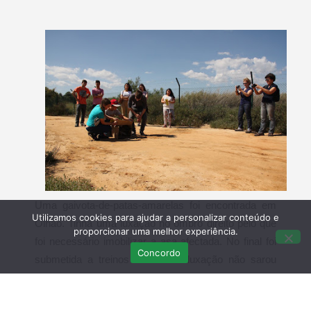
Uma gaivota-de-patas-amarelas foi encontrada em
Utilizamos cookies para ajudar a personalizar conteúdo e
Olhão. Tinha
uma luxação no ombro direito pelo que
proporcionar uma melhor experiência.
foi necessário imobilizar a asa afectada. No final foi
Concordo
submetida a treinos de voo. A luxação não sarou
com facilidade pelo que a sua recuperação demorou
cerca de cinco meses.