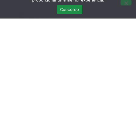
proporcionar uma melhor experiência.
Concordo
Os materiais mais comuns
encontrados
foram
garrafas de plástico, esferovite,
cordas e redes de pesca, caixas de plástico,
pedaços de madeira, mas também persianas, um
gorro de pai natal, uma bicicleta e pneus.
Nos 1 000m que percorreram na zona do Moinho de
Maré, retiraram 250 kg de lixo.