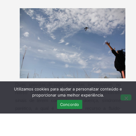
Duas gaivotas-de-patas-amarelas ingressaram no
Utilizamos cookies para ajudar a personalizar conteúdo e
nosso Centro bastante debilitadas. Apresentavam
proporcionar uma melhor experiência.
sinais de terem contraído uma doença, síndrome
Concordo
parético, a qual é tratada com recurso a fluído-
terapia. Assim que ambas as gaivotas começaram a
alimentar-se sozinhas iniciaram-se os treinos de voo
e, pouco depois, também elas foram devolvidas à