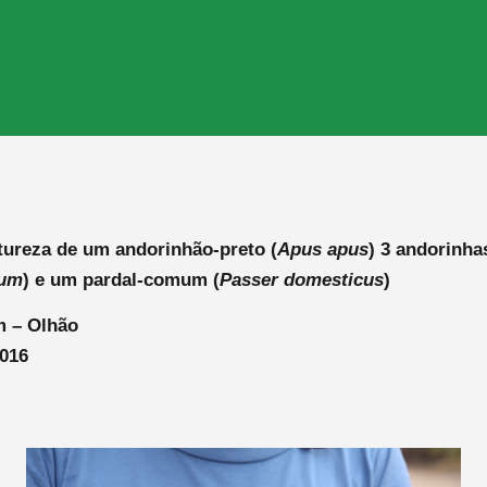
tureza de um andorinhão-preto (
Apus apus
) 3 andorinha
cum
) e um pardal-comum (
Passer domesticus
)
m – Olhão
2016