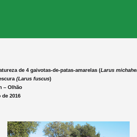
tureza de 4 gaivotas-de-patas-amarelas (
Larus michahel
-escura
(Larus fuscus
)
m – Olhão
 de 2016