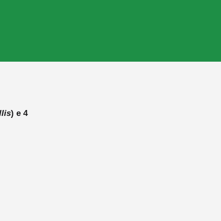
lis
) e 4