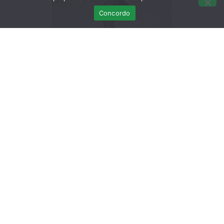
Concordo
Uma cegonha-branca foi encontrada por um particular
que a encaminhou para o RIAS através dos vigilantes
da Natureza do Parque Natural da Ria Formosa. A
cegonha tinha um pequeno trauma e foi sujeita a
tratamento específico até à sua cicatrização.
O animal foi devolvido à natureza por uma voluntária
do RIAS que a baptizou de “Molhada”.