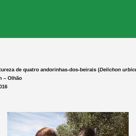
ureza de quatro andorinhas-dos-beirais (
Delichon urbi
m – Olhão
016