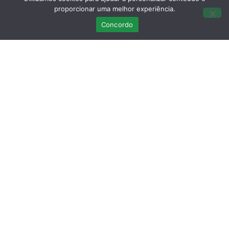
proporcionar uma melhor experiência.
Concordo
Últimas Publicações
Curso Teórico-prático: Necropsias em
Aves Selvagens