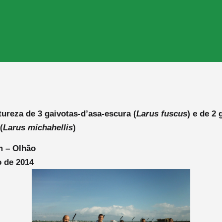
ureza de 3 gaivotas-d’asa-escura (
Larus fuscus
) e de 2 
(
Larus michahellis
)
m – Olhão
 de 2014