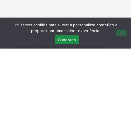
Utilizamos cookies para ajudar a personalizar conteúdo e
proporcionar uma melhor experiência.
Concordo
Devolução à Natureza de um mocho-galego
(
Athene noctua
)
Bordeira – Faro
14 de Julho de 2015